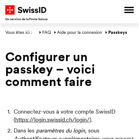
V
A
A
A
Ouvr
Un service de la Poste Suisse
Section générale
Vous êtes ici : 
FAQ
Aide pour la connexion
Passkeys
Configurer un
passkey – voici
comment faire
Connectez-vous à votre compte SwissID
(
https://login.swissid.ch/login/
).
Dans les
paramètres du login
, sous