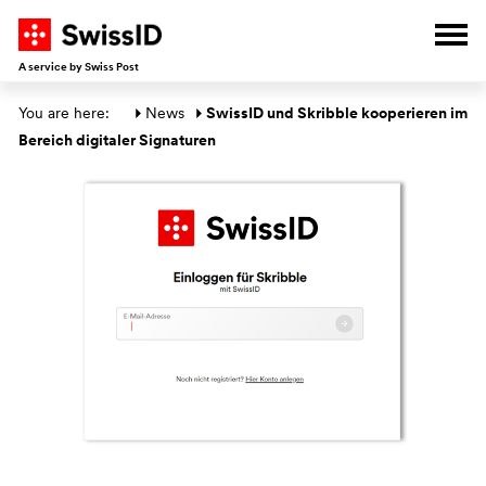
G
G
G
G
Ope
A service by Swiss Post
Main section
You are here: 
News
SwissID und Skribble kooperieren im 
Bereich digitaler Signaturen