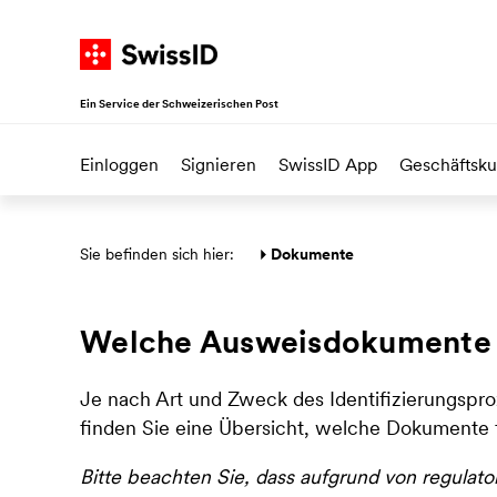
Navigieren auf SwissID
Zur Startseite
Weiter zur Hauptnavigation
Weiter zum Inhalt
Direkt zur Sitemap
Ein Service der Schweizerischen Post
Einloggen
Signieren
SwissID App
Geschäftsk
Hauptbereich
Sie befinden sich hier: 
Dokumente
Welche Ausweisdokumente we
Je nach Art und Zweck des Identifizierungspro
finden Sie eine Übersicht, welche Dokumente
Bitte beachten Sie, dass aufgrund von regulat