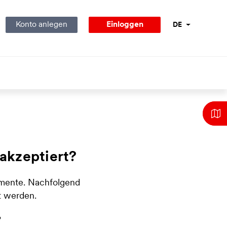
Konto anlegen
Einloggen
DE
Sprachnavigati
Sta
akzeptiert?
umente. Nachfolgend
t werden.
e