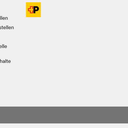
llen
tellen
lle
halte