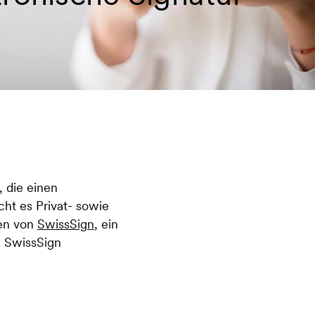
, die einen
cht es Privat- sowie
ben von
SwissSign
, ein
. SwissSign