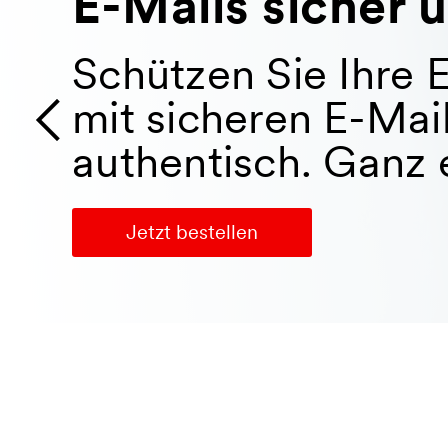
E-Government: d
öffentlichen Ve
Mit unseren Signatu
Angebot und gesta
bürgernah. Entdeck
Gemeinde-, Stadt-
Mehr erfahren