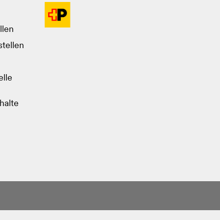
llen
tellen
lle
halte