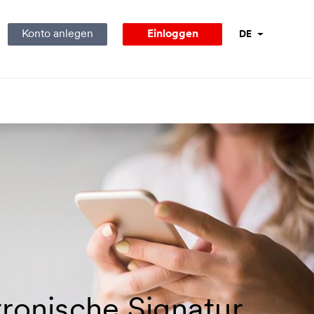
Konto anlegen
Einloggen
DE
Sprachnavigati
tronische Signatur