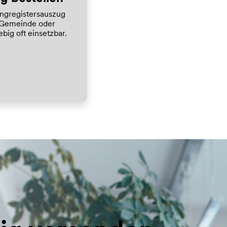
ungregistersauszug
r Gemeinde oder
big oft einsetzbar.