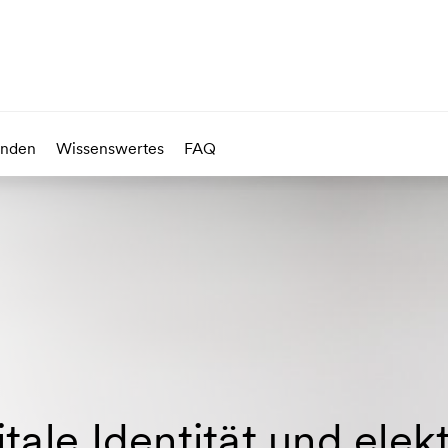
unden
Wissenswertes
FAQ
itale Identität und elek