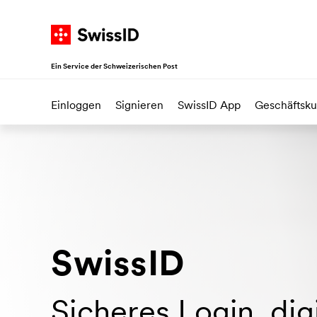
Navigieren auf SwissID
Zur Startseite
Weiter zur Hauptnavigation
Weiter zum Inhalt
Direkt zur Sitemap
Ein Service der Schweizerischen Post
Einloggen
Signieren
SwissID App
Geschäftsk
SwissID
Sicheres Login, dig