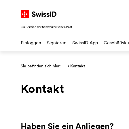
Navigieren auf SwissID
Zur Startseite
Weiter zur Hauptnavigation
Weiter zum Inhalt
Direkt zur Sitemap
Ein Service der Schweizerischen Post
Einloggen
Signieren
SwissID App
Geschäftsk
Hauptbereich
Sie befinden sich hier: 
Kontakt
Kontakt
Haben Sie ein Anliegen?