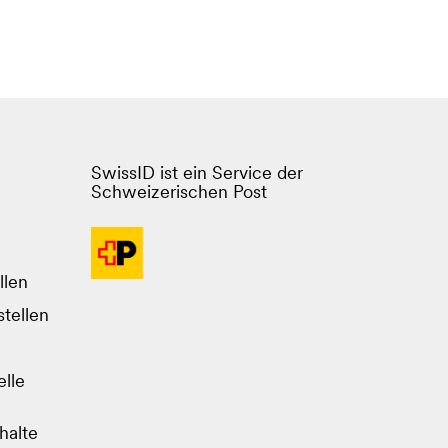
SwissID ist ein Service der
Schweizerischen Post
llen
tellen
lle
halte