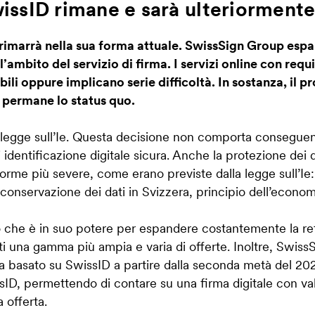
SwissID rimane e sarà ulteriorment
 rimarrà nella sua forma attuale. SwissSign Group esp
’ambito del servizio di firma. I servizi online con requi
bili oppure implicano serie difficoltà. In sostanza, il p
e permane lo status quo.
la legge sull’Ie. Questa decisione non comporta consegu
 identificazione digitale sicura. Anche la protezione dei
orme più severe, come erano previste dalla legge sull’Ie
, conservazione dei dati in Svizzera, principio dell’economi
che è in suo potere per espandere costantemente la rete 
enti una gamma più ampia e varia di offerte. Inoltre, Swi
ica basato su SwissID a partire dalla seconda metà del 202
sID, permettendo di contare su una firma digitale con valo
 offerta.