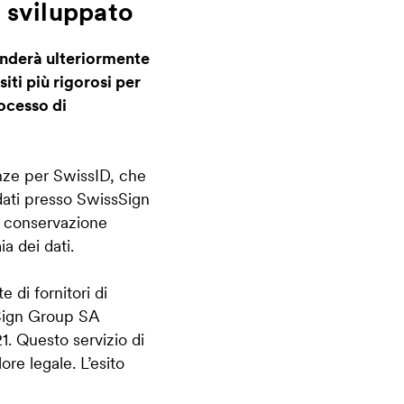
e sviluppato
anderà ulteriormente
siti più rigorosi per
rocesso di
enze per SwissID, che
 dati presso SwissSign
: conservazione
a dei dati.
di fornitori di
ssSign Group SA
1. Questo servizio di
re legale. L’esito