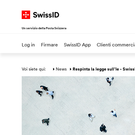
Navigate su SwissID
Alla homepage
Vai al menu principale
Vai al contenuto
Vai alla mappa del sito
Un servizio della Posta Svizzera
Log in
Firmare
SwissID App
Clienti commercia
Area principale
Voi siete qui: 
News
Respinta la legge sull’Ie - Swis