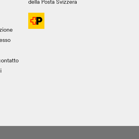
della Posta Svizzera
azione
esso
ontatto
i