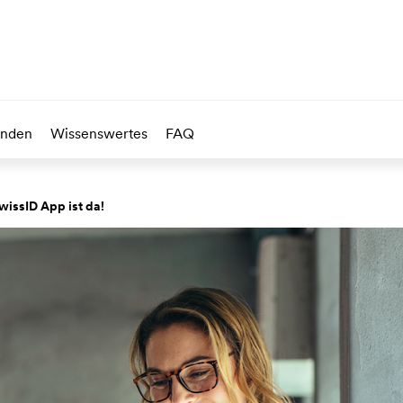
unden
Wissenswertes
FAQ
wissID App ist da!