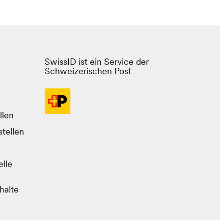
SwissID ist ein Service der
Schweizerischen Post
llen
tellen
lle
halte