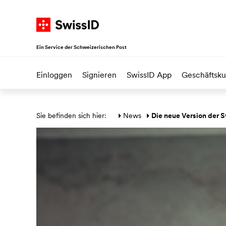
Navigieren auf SwissID
Zur Startseite
Weiter zur Hauptnavigation
Weiter zum Inhalt
Direkt zur Sitemap
Ein Service der Schweizerischen Post
Einloggen
Signieren
SwissID App
Geschäftsk
Hauptbereich
Sie befinden sich hier: 
News
Die neue Version der S