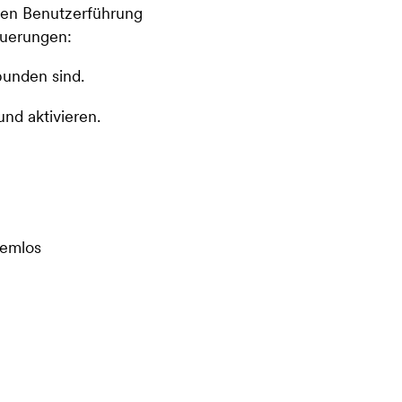
ten Benutzerführung
euerungen:
bunden sind.
nd aktivieren.
lemlos