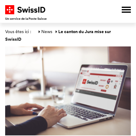
V
A
A
A
Ouvr
Un service de la Poste Suisse
Section générale
Vous êtes ici : 
News
Le canton du Jura mise sur 
SwissID