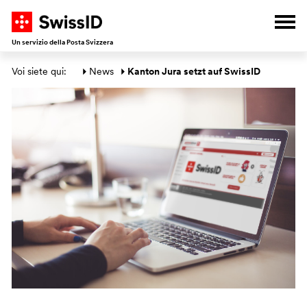
A
V
V
V
Apri
Un servizio della Posta Svizzera
Area principale
Voi siete qui: 
News
Kanton Jura setzt auf SwissID