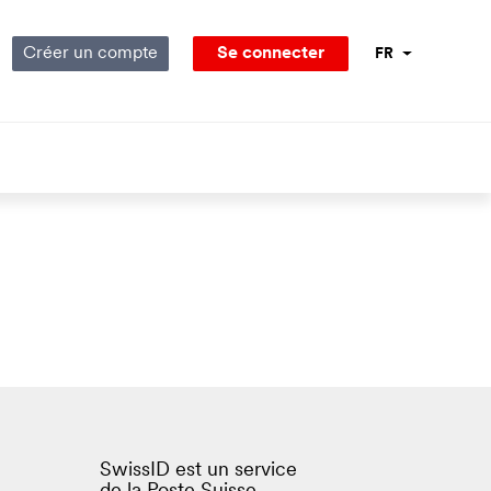
Créer un compte
Se connecter
FR
Guidage vocal
SwissID est un service