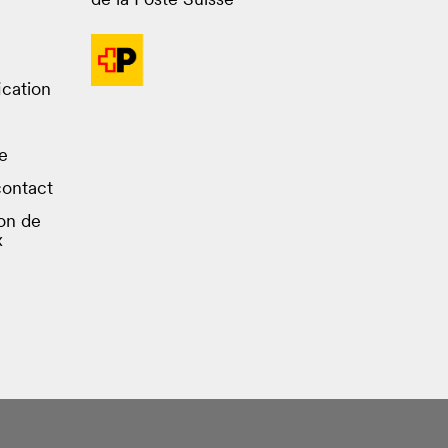
de la Poste Suisse
ication
e
contact
on de
x