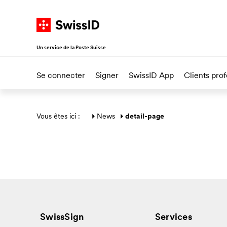
Naviguer sur SwissID
Vers la page d'accueil
Accès à la navigation principale
Accès au contenu
Accès au plan du site
Un service de la Poste Suisse
Se connecter
Signer
SwissID App
Clients pro
Section générale
Vous êtes ici : 
News
detail-page
SwissSign
Services