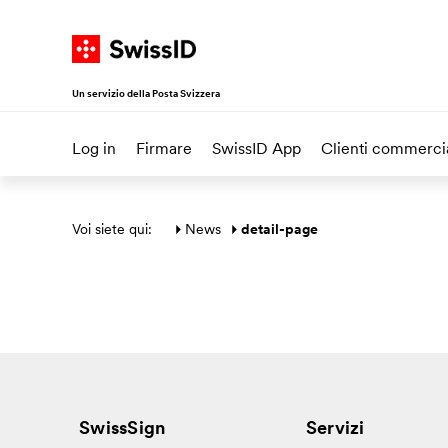
Navigate su SwissID
Alla homepage
Vai al menu principale
Vai al contenuto
Vai alla mappa del sito
Un servizio della Posta Svizzera
Log in
Firmare
SwissID App
Clienti commercia
Area principale
Voi siete qui: 
News
detail-page
SwissSign
Servizi