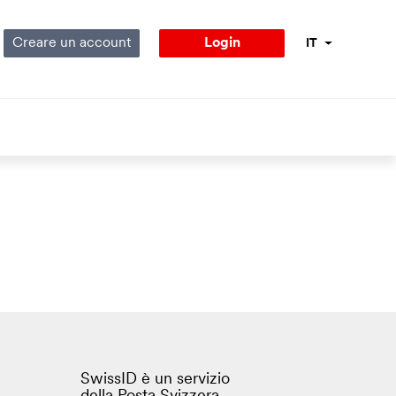
Creare un account
Login
IT
Menu lingue
SwissID è un servizio