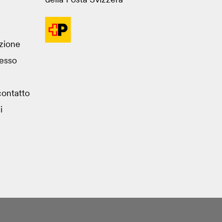
della Posta Svizzera
azione
esso
ontatto
i