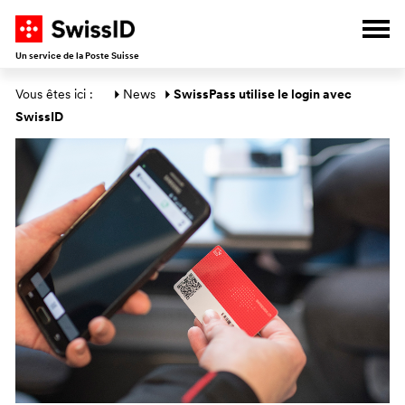
V
A
A
A
Ouvr
Un service de la Poste Suisse
Section générale
Vous êtes ici : 
News
SwissPass utilise le login avec 
SwissID