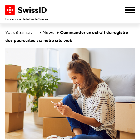
V
A
A
A
Ouvr
Un service de la Poste Suisse
Section générale
Vous êtes ici : 
News
Commander un extrait du registre 
des poursuites via notre site web