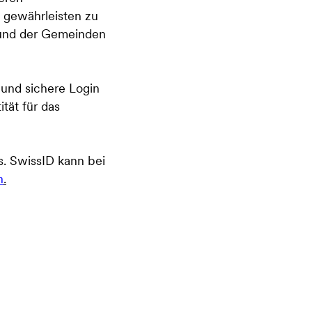
 gewährleisten zu
s und der Gemeinden
und sichere Login
ität für das
s. SwissID kann bei
h
.