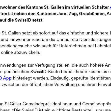
wohner des Kantons St. Gallen im virtuellen Schalter
ton ist neben den Kantonen Jura, Zug, Graubünden, A
auf die SwissID setzt.
s St. Gallen setzt ab sofort auf das einfache und sichere
 und Einwohner rund um die Uhr auf die Dienstleistunge
Stipendiengesuche wie auch für Unternehmen bei Lehrst
n online abzuwickeln.
-Anwendungen zur Verfügung stellen, die auch höhere An
 im persönlichen SwissID-Konto bereits heute kostenlos 
ID App
hinterlegt werden. Eindeutig, geprüfte Identitäten
 zwischen der öffentlichen Verwaltung und ihren Einwoh
gung St.Galler Gemeindepräsidentinnen und Gemeindeprä
ss: «Die SwissID ist ein wichtiger Bestandteil, um uns