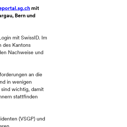
eportal.sg.ch
mit
argau, Bern und
 Login mit SwissID. Im
n des Kantons
ellen Nachweise und
forderungen an die
und in wenigen
 sind wichtig, damit
nern stattfinden
sidenten (VSGP) und
eren