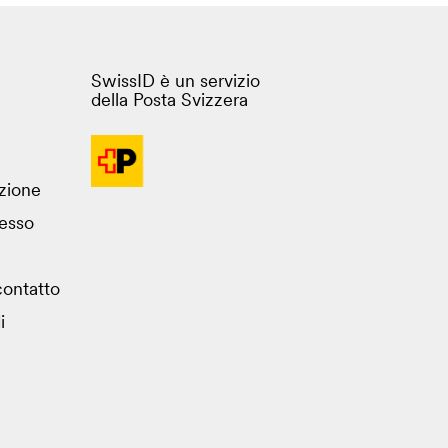
SwissID è un servizio
della Posta Svizzera
azione
esso
ontatto
i