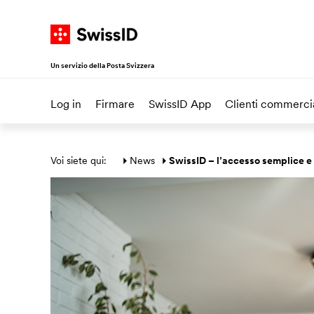
Navigate su SwissID
Alla homepage
Vai al menu principale
Vai al contenuto
Vai alla mappa del sito
Un servizio della Posta Svizzera
Log in
Firmare
SwissID App
Clienti commercia
Area principale
Voi siete qui: 
News
SwissID – l’accesso semplice e s