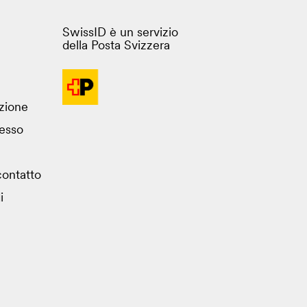
SwissID è un servizio
della Posta Svizzera
azione
esso
ontatto
i