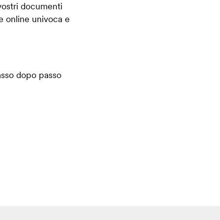
 vostri documenti
one online univoca e
passo dopo passo