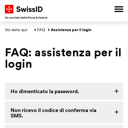
A
V
V
V
Apri
Un servizio della Posta Svizzera
Area principale
Voi siete qui: 
FAQ
Assistenza per il login
FAQ: assistenza per il
login
Ho dimenticato la password.
Non ricevo il codice di conferma via
SMS.